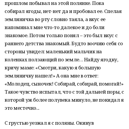
прошлом побывал на этой полянке. Пока
собирал ягоды, нет-нет да и пробовал ее. Спелая
земляничка во рту словно таяла, а вкус ее
напоминал мне что-то далекое и до боли
знакомое. Потом только понял – это был вкус с
раннего детства знакомый. Будто воочию себя со
стороны увидел: маленький мальчик на
коленках ползающий по земле… Найду ягодку,
кричу маме: «Смотри, какую я большую
земляничку нашел!» А она мне в ответ:
«Молодец, сыночек! Собирай, собирай, помогай!»
Такое чувство испытал, что с той дальней поры, с
которой уж более полувека минуло, не покидал я
это местечко...
С грустью уезжал я с поляны. Окинув