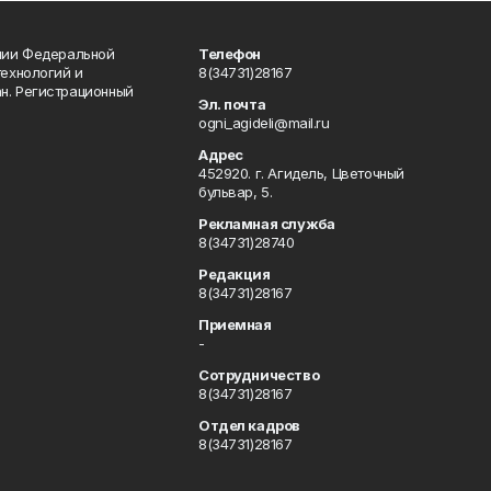
ении Федеральной
Телефон
технологий и
8(34731)28167
н. Регистрационный
Эл. почта
ogni_agideli@mail.ru
Адрес
452920. г. Агидель, Цветочный
бульвар, 5.
Рекламная служба
8(34731)28740
Редакция
8(34731)28167
Приемная
-
Сотрудничество
8(34731)28167
Отдел кадров
8(34731)28167