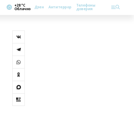
+28 °С
Телефоны
Дзен
Антитеррор
Облачно
доверия