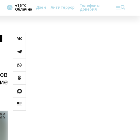
+16 °С
Телефоны
Дзен
Антитеррор
Облачно
доверия
л
ов
тие