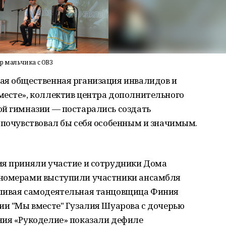
р мальчика с ОВЗ
ая общественная рганизация инвалидов и
есте», коллектив центра дополнительного
ой гимназии — постарались создать
 почувствовал бы себя особенным и значимым.
ия приняли участие и сотрудники Дома
 номерами выступили участники ансамбля
тливая самодеятельная танцовщица Финия
ии "Мы вместе" Гузалия Шуарова с дочерью
ния «Рукоделие» показали дефиле