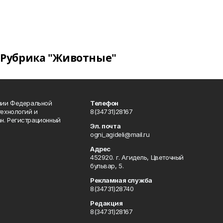
Рубрика "Животные"
ении Федеральной
Телефон
технологий и
8(34731)28167
н. Регистрационный
Эл. почта
ogni_agideli@mail.ru
Адрес
452920. г. Агидель, Цветочный
бульвар, 5.
Рекламная служба
8(34731)28740
Редакция
8(34731)28167