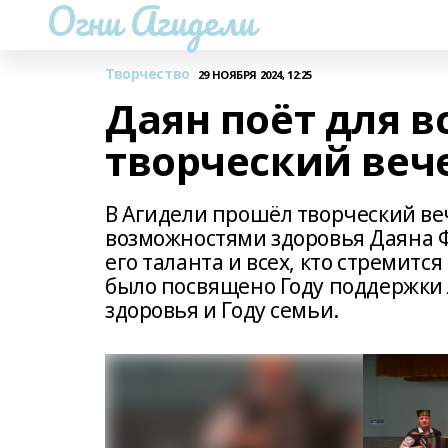
Огни Агидели
Творчество
29 НОЯБРЯ 2024, 12:25
Даян поёт для в
творческий веч
В Агидели прошёл творческий в
возможностями здоровья Даяна 
его таланта и всех, кто стремит
было посвящено Году поддержки
здоровья и Году семьи.