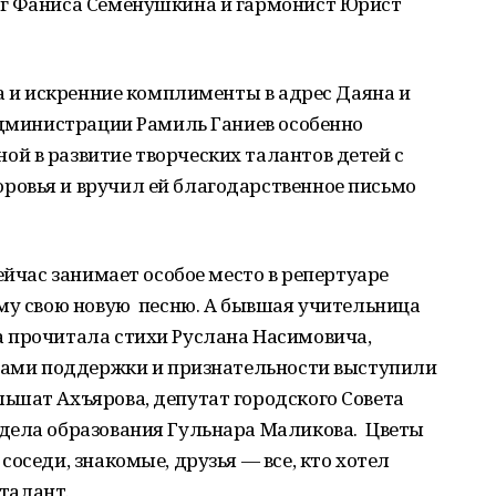
ог Фаниса Семенушкина и гармонист Юрист
а и искренние комплименты в адрес Даяна и
администрации Рамиль Ганиев особенно
й в развитие творческих талантов детей с
овья и вручил ей благодарственное письмо
ейчас занимает особое место в репертуаре
ему свою новую песню. А бывшая учительница
 прочитала стихи Руслана Насимовича,
овами поддержки и признательности выступили
ьшат Ахъярова, депутат городского Совета
дела образования Гульнара Маликова. Цветы
оседи, знакомые, друзья — все, кто хотел
о талант.