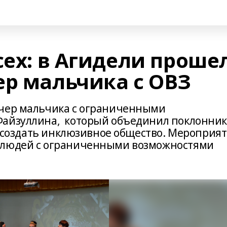
сех: в Агидели проше
ер мальчика с ОВЗ
ечер мальчика с ограниченными
Файзуллина, который объединил поклонник
ся создать инклюзивное общество. Мероприя
 людей с ограниченными возможностями