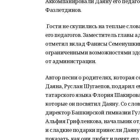
Аккомпанировали Даяну его педаг
Фазлетдинов.
Гости не скупились на теплые слов
его педагогов. Заместитель главы 
отметил вклад Фанисы Семенушкино
ограниченными возможностями здор
от администрации.
Автор песни о родителях, которая с
Даяна, Руслан Шугаепов, подарил 
татарского языка Флория Шакирова
которые он посвятил Даяну. Со сл
директор Башкирской гимназии Гул
Альфия Грифленкова, начальник от
и сладкие подарки принесли Даяну с
показать, как они любят и ценят ег