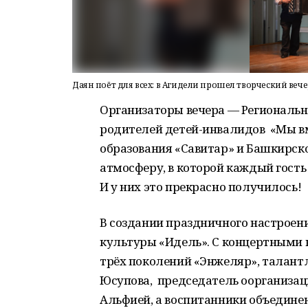
Даян поёт для всех: в Агидели прошел творческий вече
Организаторы вечера — Региональн
родителей детей-инвалидов «Мы вм
образования «Савитар» и Башкирск
атмосферу, в которой каждый гость
И у них это прекрасно получилось!
В создании праздничного настроен
культуры «Идель». С концертными
трёх поколений «Энжеляр», талан
Юсупова, председатель оорганизац
Альфией, а воспитанники объедине