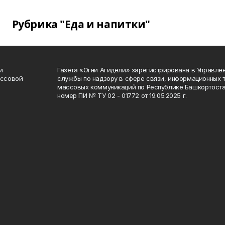
Рубрика "Еда и напитки"
и
Газета «Огни Агидели» зарегистрирована в Управл
ассовой
службы по надзору в сфере связи, информационных 
массовых коммуникаций по Республике Башкортоста
номер ПИ № ТУ 02 - 01772 от 19.05.2025 г.