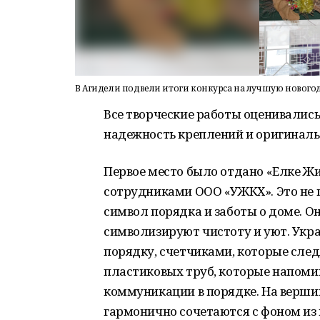
В Агидели подвели итоги конкурса на лучшую новог
Все творческие работы оценивались
надежность креплений и оригиналь
Первое место было отдано «Елке Ж
сотрудниками ООО «УЖКХ». Это не 
символ порядка и заботы о доме. О
символизируют чистоту и уют. Укр
порядку, счетчиками, которые след
пластиковых труб, которые напом
коммуникации в порядке.
На верши
гармонично сочетаются с фоном из 