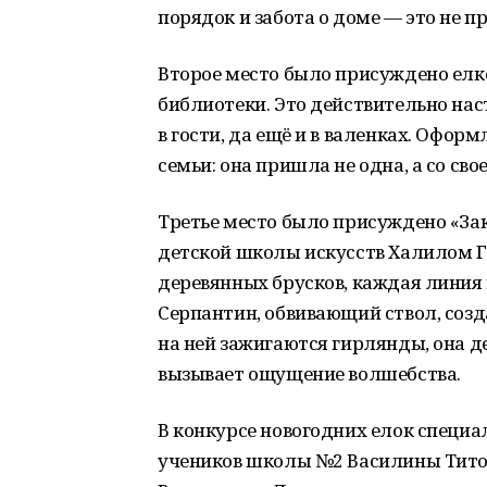
порядок и забота о доме — это не п
Второе место было присуждено елке
библиотеки. Это действительно нас
в гости, да ещё и в валенках. Офор
семьи: она пришла не одна, а со св
Третье место было присуждено «За
детской школы искусств Халилом Г
деревянных брусков, каждая линия
Серпантин, обвивающий ствол, соз
на ней зажигаются гирлянды, она д
вызывает ощущение волшебства.
В конкурсе новогодних елок спец
учеников школы №2 Василины Титов