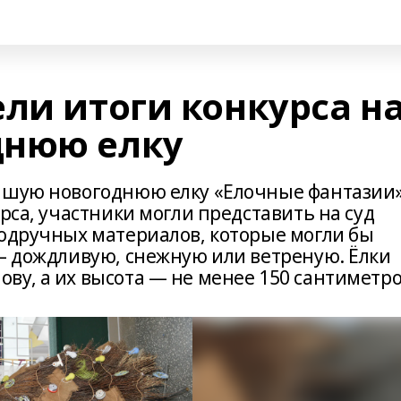
ли итоги конкурса н
днюю елку
учшую новогоднюю елку «Елочные фантазии»
урса, участники могли представить на суд
подручных материалов, которые могли бы
 — дождливую, снежную или ветреную. Ёлки
ву, а их высота — не менее 150 сантиметро