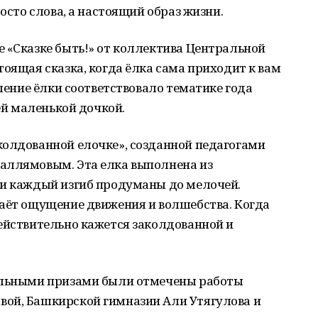
росто слова, а настоящий образ жизни.
 «Сказке быть!» от коллектива Центральной
тоящая сказка, когда ёлка сама приходит к вам
мление ёлки соответствовало тематике года
оей маленькой дочкой.
колдованной елочке», созданной педагогами
аллямовым. Эта елка выполнена из
 и каждый изгиб продуманы до мелочей.
даёт ощущение движения и волшебства. Когда
ействительно кажется заколдованной и
иальными призами были отмечены работы
ой, Башкирской гимназии Али Утягулова и