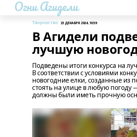
Огни Агидели
Творчество
23 ДЕКАБРЯ 2024, 10:59
В Агидели подве
лучшую нового
Подведены итоги конкурса на л
В соответствии с условиями конк
новогодние елки, созданные из 
стоять на улице в любую погоду
должны были иметь прочную осно