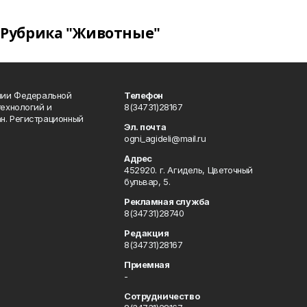
Рубрика "Животные"
ении Федеральной
Телефон
технологий и
8(34731)28167
н. Регистрационный
Эл. почта
ogni_agideli@mail.ru
Адрес
452920. г. Агидель, Цветочный
бульвар, 5.
Рекламная служба
8(34731)28740
Редакция
8(34731)28167
Приемная
-
Сотрудничество