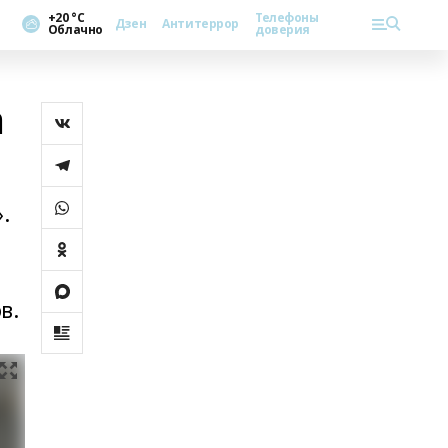
+20 °С
Телефоны
Дзен
Антитеррор
Облачно
доверия
а
.
в.