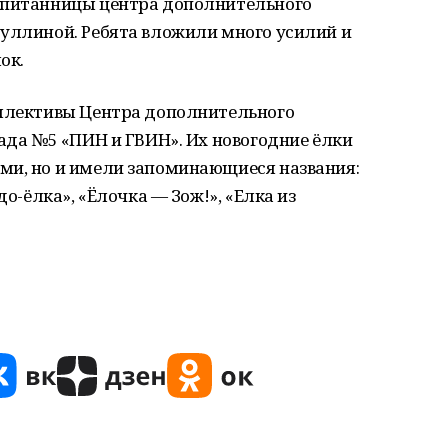
спитанницы центра дополнительного
дуллиной. Ребята вложили много усилий и
ок.
оллективы Центра дополнительного
сада №5 «ПИН и ГВИН». Их новогодние ёлки
ми, но и имели запоминающиеся названия:
до-ёлка», «Ёлочка — Зож!», «Елка из